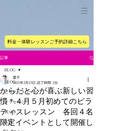
料金・体験レッスンご予約詳細こちら
記事
BLOG
愛子
BLOG
2021年3月23日
読了時間: 2分
からだと心が喜ぶ新しい習
ピラティスワーク
慣＊４月５月初めてのピラ
メッセージ
ティスレッスン 各回４名
気づき
限定イベントとして開催し
五感