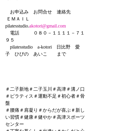
　お申込み　お問合せ　連絡先
 ＥＭＡＩＬ　
pilatesstudio.
akotori@gmail.com
　電話　　　０８０－１１１１－７１
９５　　
　pilatesstudio　a-kotori    日比野　愛
子　ひびの　あいこ　　まで
＃二子新地＃二子玉川＃高津＃溝ノ口
＃ピラティス＃運動不足＃初心者＃骨
盤
＃腰痛＃肩凝り＃からだが喜ぶ＃新し
い習慣＃健康＃健やか＃高津スポーツ
センター