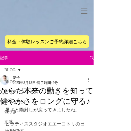
料金・体験レッスンご予約詳細こちら
記事
BLOG
愛子
BLOG
2025年8月18日
読了時間: 2分
からだ本来の動きを知って
ピラティスワーク
健やかさをロングに守る♪
メッセージ
暑さと陽射しが戻ってきましたね。
気づき
五感
ピラティススタジオエエーコトリの日
比野です。