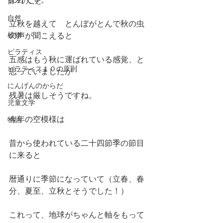
日々のこと
自然
立秋を越えて　とんぼがとんで秋の虫
植物
の声が聞こえると
ピラティス
五感はもう秋に運ばれている感覚、と
ピラティス１０の原則
思っていましたが
にんげんのからだ
残暑は厳しそうですね。
児童文学
今年の空模様は
物語
昔から使われている二十四節季の節目
に来ると
暦通りに季節になっていて（立春、春
分、夏至、立秋とそうでした！）
これって、地球がちゃんと軸をもって