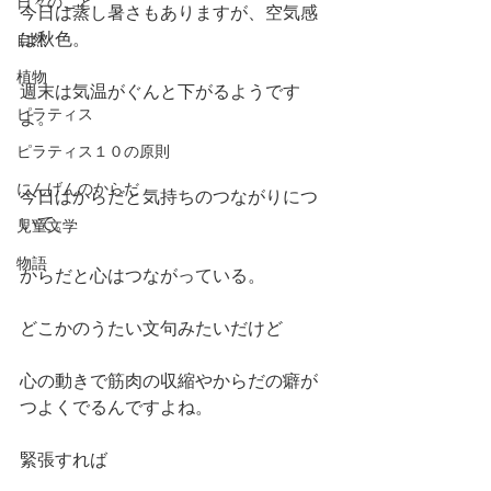
日々のこと
今日は蒸し暑さもありますが、空気感
は秋色。
自然
植物
週末は気温がぐんと下がるようです
ピラティス
よ。
ピラティス１０の原則
にんげんのからだ
今日はからだと気持ちのつながりにつ
いて。
児童文学
物語
からだと心はつながっている。
どこかのうたい文句みたいだけど
心の動きで筋肉の収縮やからだの癖が
つよくでるんですよね。
緊張すれば