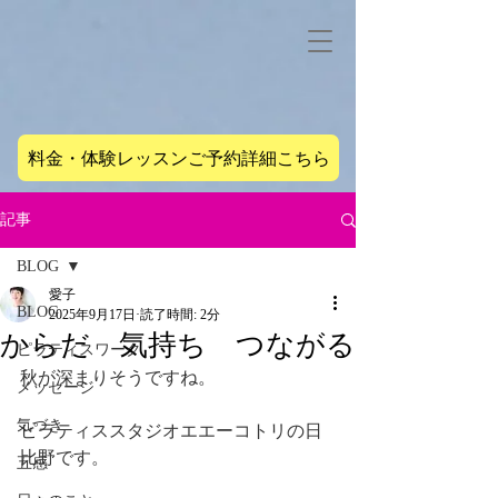
料金・体験レッスンご予約詳細こちら
記事
BLOG
愛子
BLOG
2025年9月17日
読了時間: 2分
からだ 気持ち つながる
ピラティスワーク
秋が深まりそうですね。
メッセージ
気づき
ピラティススタジオエエーコトリの日
比野です。
五感