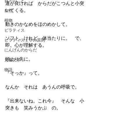
日々のこと
運が良ければ　からだがこつんと小突
いてくる。
自然
植物
動きのかなめをほのめかして。
ピラティス
ソフト。けれど　体当たりに。　で、
ピラティス１０の原則
即。心が理解する。
にんげんのからだ
頭より先に。
児童文学
物語
『そっか』って。　
なんか　それは　あうんの呼吸で。
『出来ないね。これ今』　そんな　小
突きも　笑みうかぶ　の。