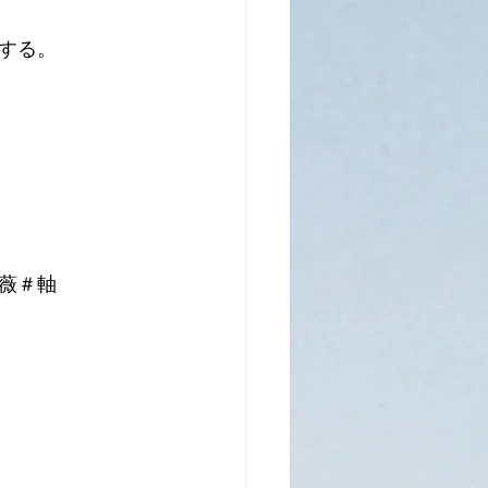
する。
薇＃軸