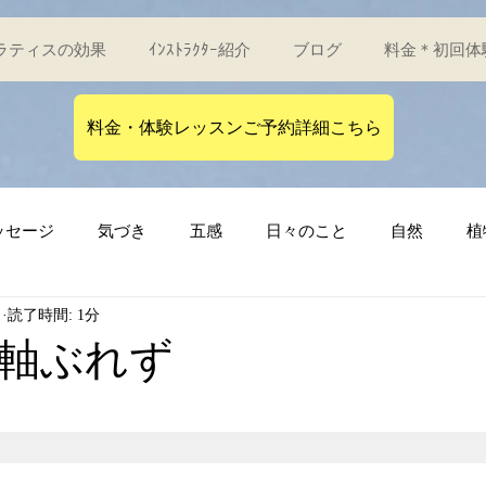
ラティスの効果
ｲﾝｽﾄﾗｸﾀｰ紹介
ブログ
料金＊初回体
料金・体験レッスンご予約詳細こちら
ッセージ
気づき
五感
日々のこと
自然
植
日
読了時間: 1分
げんのからだ
児童文学
物語
軸ぶれず