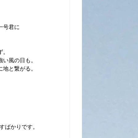
一号君に
ず。
強い風の日も。
に地と繋がる。
すばかりです。