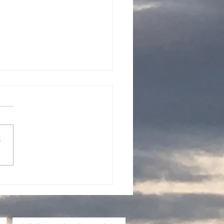
さ
ねる。からだを「頑張
から「自然になる」へ