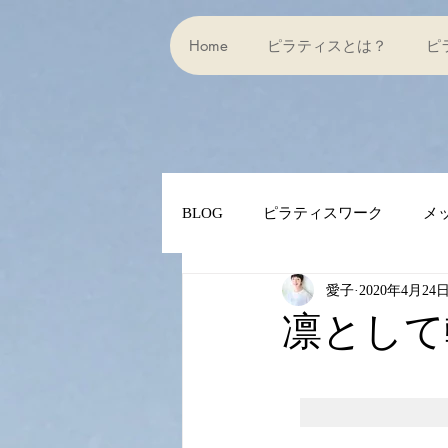
Home
ピラティスとは？
ピ
BLOG
ピラティスワーク
メ
愛子
2020年4月24
ピラティス１０の原則
にん
凛として