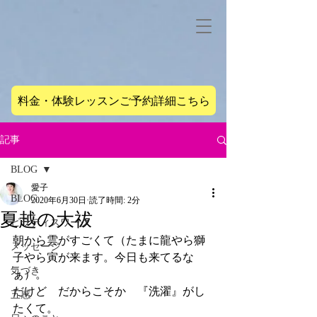
料金・体験レッスンご予約詳細こちら
記事
BLOG
愛子
BLOG
2020年6月30日
読了時間: 2分
夏越の大祓
ピラティスワーク
朝から雲がすごくて（たまに龍やら獅
メッセージ
子やら寅が来ます。今日も来てるな
気づき
ぁ）。
だけど　だからこそか　『洗濯』がし
五感
たくて。