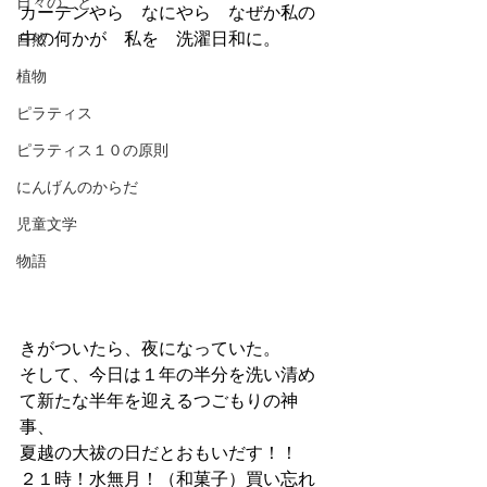
日々のこと
カーテンやら　なにやら　なぜか私の
中の何かが　私を　洗濯日和に。
自然
植物
ピラティス
ピラティス１０の原則
にんげんのからだ
児童文学
物語
きがついたら、夜になっていた。
そして、今日は１年の半分を洗い清め
て新たな半年を迎えるつごもりの神
事、
夏越の大祓の日だとおもいだす！！
２１時！水無月！（和菓子）買い忘れ