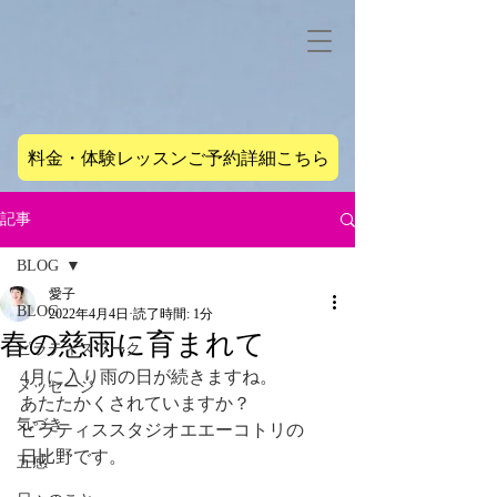
料金・体験レッスンご予約詳細こちら
記事
BLOG
愛子
BLOG
2022年4月4日
読了時間: 1分
春の慈雨に育まれて
ピラティスワーク
4月に入り雨の日が続きますね。
メッセージ
あたたかくされていますか？
気づき
ピラティススタジオエエーコトリの
日比野です。
五感