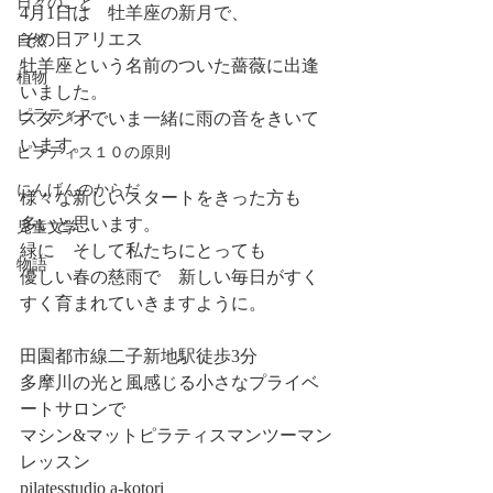
日々のこと
4月1日は　牡羊座の新月で、
その日アリエス
自然
牡羊座という名前のついた薔薇に出逢
植物
いました。　
ピラティス
スタジオでいま一緒に雨の音をきいて
います。
ピラティス１０の原則
にんげんのからだ
様々な新しいスタートをきった方も
多いと思います。　
児童文学
緑に　そして私たちにとっても
物語
優しい春の慈雨で　新しい毎日がすく
すく育まれていきますように。
田園都市線二子新地駅徒歩3分
多摩川の光と風感じる小さなプライベ
ートサロンで
マシン&マットピラティスマンツーマン
レッスン
pilatesstudio a-kotori