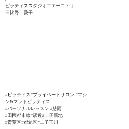
ピラティススタジオエエーコトリ
日比野　愛子
#ピラティス
#プライベートサロン 
#マシ
ン
&マットピラティス
#パーソナルレッスン
#慈雨
#田園都市線
#駅近#二子新地
#青葉区
#都筑区#二子玉川