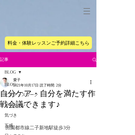
料金・体験レッスンご予約詳細こちら
記事
BLOG
愛子
BLOG
2021年10月17日
読了時間: 2分
自分ケア・自分を満たす作
ピラティスワーク
戦会議できます♪
メッセージ
気づき
五感
田園都市線二子新地駅徒歩3分