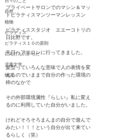
日々のこと
プライベートサロンでのマシン＆マッ
自然
トピラティスマンツーマンレッスン
植物
ピラティススタジオ　エエーコトリの
ピラティス
日比野です。
ピラティス１０の原則
先日ヘアサロンに行ってきました。
にんげんのからだ
児童文学
髪型っていろんな意味で人の表情を変
えるのでいままで自分の作った環境の
物語
枠のなかで
その外部環境属性『らしい』私に変え
るのに利用していた自分がいました。
けれどそろそろまんまの自分で遊んで
みたい！！！という自分が出て来てい
るらしく（笑）