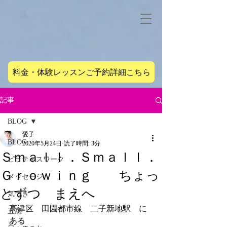
料金・体験レッスンご予約詳細こちら
記事
BLOG
愛子
BLOG
2020年5月24日
読了時間: 3分
Ｓｍａｌｌ．Ｓｍａｌｌ．
ピラティスワーク
Ｇｒｏｗｉｎｇ ちょっ
メッセージ
とずつ まえへ
気づき
高津区　田園都市線　二子新地駅　に
五感
ある　