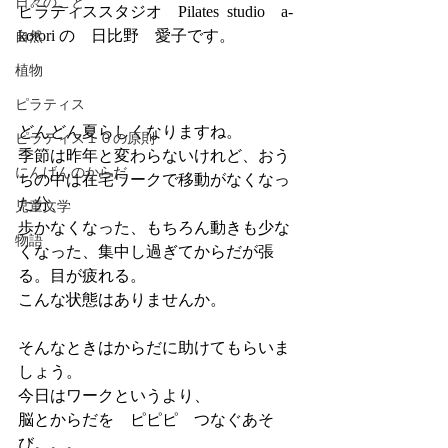
日々のこと
ピラティススタジオ　Pilates  studio　a-
kotori の　日比野　愛子です。
自然
植物
ピラティス
どんどん夏らしくなりますね。
ピラティス１０の原則
季節は昨年と変わらないけれど、おう
にんげんのからだ
ちの中は在宅ワークで移動がなくなっ
た分、
児童文学
歩かなくなった、もちろん動きも少な
物語
くなった、集中し過ぎてからだが張
る。目が疲れる。
こんな状態はありませんか。
そんなときはからだに助けてもらいま
しょう。
今日はワークというより、
脳とからだを　ピピピ　つなぐあそ
び。。。