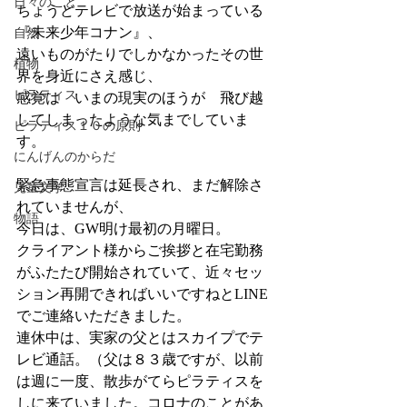
日々のこと
ちょうどテレビで放送が始まっている
『未来少年コナン』、
自然
遠いものがたりでしかなかったその世
植物
界を身近にさえ感じ、
ピラティス
感覚は　いまの現実のほうが　飛び越
してしまったような気までしていま
ピラティス１０の原則
す。
にんげんのからだ
緊急事態宣言は延長され、まだ解除さ
児童文学
れていませんが、
物語
今日は、GW明け最初の月曜日。
クライアント様からご挨拶と在宅勤務
がふたたび開始されていて、近々セッ
ション再開できればいいですねとLINE
でご連絡いただきました。
連休中は、実家の父とはスカイプでテ
レビ通話。（父は８３歳ですが、以前
は週に一度、散歩がてらピラティスを
しに来ていました。コロナのことがあ