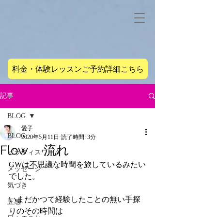
料金・体験レッスンご予約詳細こちら
記事
BLOG
愛子
BLOG
2020年5月11日
読了時間: 3分
Flow 流れ
ピラティスワーク
GWは不思議な時間を旅しているみたい
メッセージ
でした。
気づき
いまだかつて経験したことの無い手探
五感
りのその時間は　