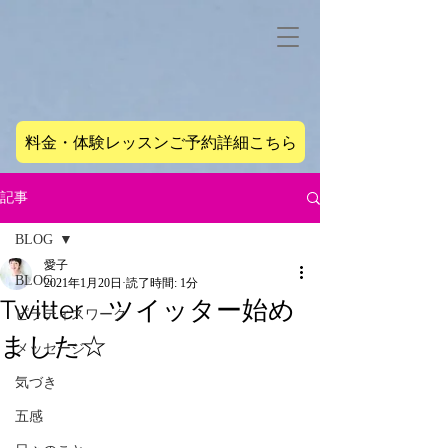
料金・体験レッスンご予約詳細こちら
記事
BLOG
愛子
BLOG
2021年1月20日
読了時間: 1分
Twitter ツイッター始め
ピラティスワーク
ました☆
メッセージ
気づき
五感