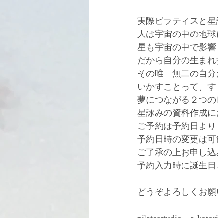
実際ピラティスと星
人は宇宙の中の地球
星も宇宙の中で影響
だから自分の生まれ
その唯一無二の自分
いかすことって、す
夢につながる２つの
星詠みの資料作成に
ご予約は予約日より
予約日時の変更は可
ご了承の上お申し込
予約入力時に誕生日
どうぞよろしくお願
pilatesstudio　a-kotori