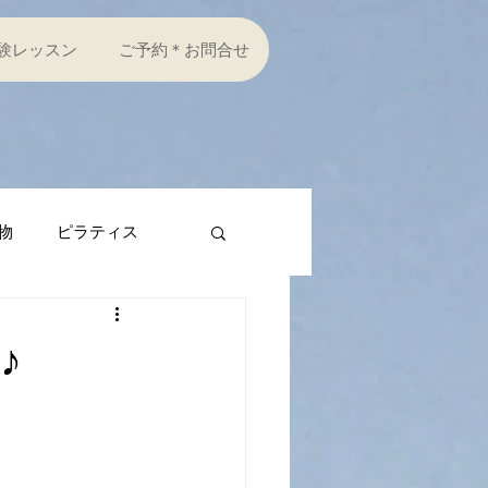
験レッスン
ご予約＊お問合せ
物
ピラティス
♪