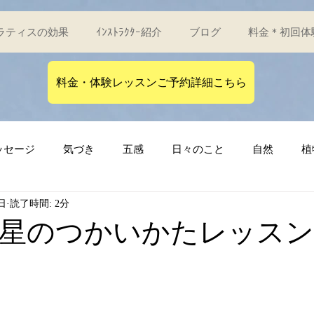
ラティスの効果
ｲﾝｽﾄﾗｸﾀｰ紹介
ブログ
料金＊初回体
料金・体験レッスンご予約詳細こちら
ッセージ
気づき
五感
日々のこと
自然
植
0日
読了時間: 2分
げんのからだ
児童文学
物語
星のつかいかたレッスン