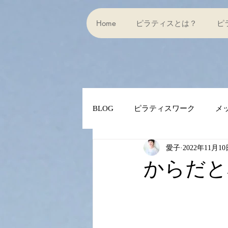
Home
ピラティスとは？
ピ
BLOG
ピラティスワーク
メ
愛子
2022年11月1
ピラティス１０の原則
にん
からだと